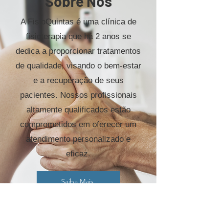
Sobre Nós
A FisioQuintas é uma clínica de
fisioterapia que há 2 anos se
dedica a proporcionar tratamentos
de qualidade, visando o bem-estar
e a recuperação de seus
pacientes. Nossos profissionais
altamente qualificados estão
comprometidos em oferecer um
atendimento personalizado e
eficaz.
Saiba Mais