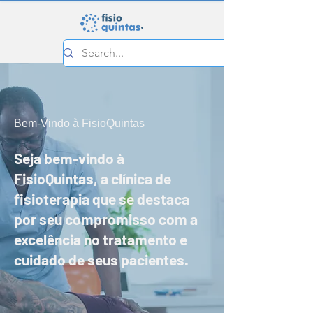
Bem-Vindo à FisioQuintas
Seja bem-vindo à
FisioQuintas, a clínica de
fisioterapia que se destaca
por seu compromisso com a
excelência no tratamento e
cuidado de seus pacientes.