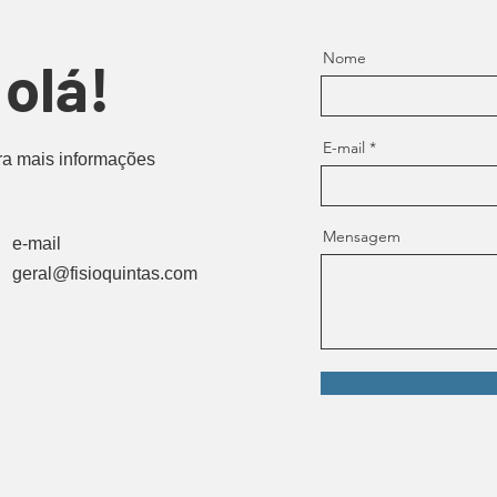
Nome
olá!
E-mail
ra mais informações
Mensagem
e-mail
geral@fisioquintas.com